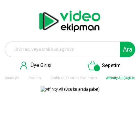
Ara
Üye Girişi
Sepetim
Anasayfa
Yazılım
Grafik ve Tasarım Yazılımları
Affinity All (Üçü bir 