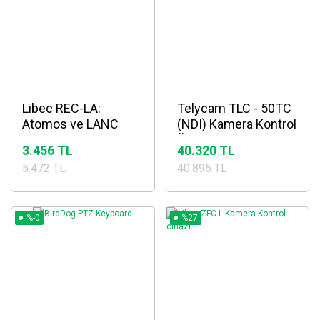
Libec REC-LA:
Telycam TLC - 50TC
Atomos ve LANC
(NDI) Kamera Kontrol
Cihazlar için
Ünitesi
3.456 TL
40.320 TL
REC/STOP Uzaktan
5.472 TL
40.896 TL
Kumandası
%-0
%27