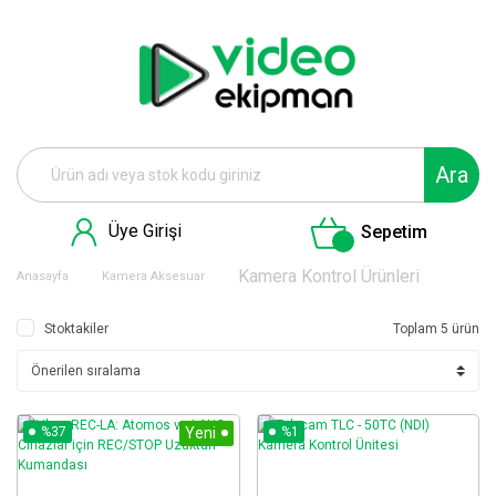
Ara
Üye Girişi
Sepetim
Kamera Kontrol Ürünleri
Anasayfa
Kamera Aksesuar
Stoktakiler
Toplam 5 ürün
%37
Yeni
%1