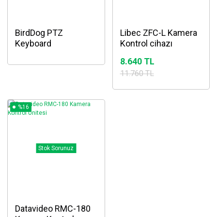
BirdDog PTZ
Libec ZFC-L Kamera
Keyboard
Kontrol cihazı
8.640 TL
11.760 TL
%16
Stok Sorunuz
Datavideo RMC-180