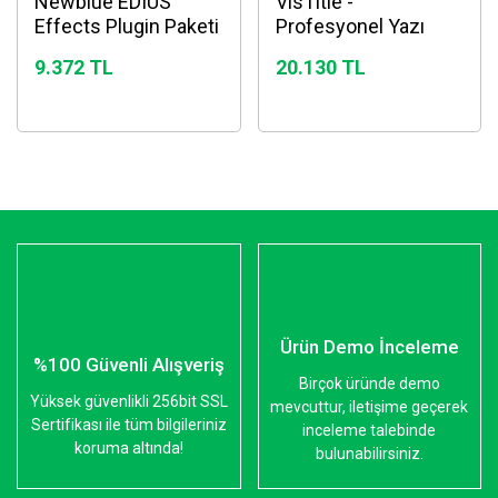
Newblue EDIUS
VisTitle -
Effects Plugin Paketi
Profesyonel Yazı
Efekt Plugini
9.372 TL
20.130 TL
Ürün Demo İnceleme
%100 Güvenli Alışveriş
Birçok üründe demo
Yüksek güvenlikli 256bit SSL
mevcuttur, iletişime geçerek
Sertifikası ile tüm bilgileriniz
inceleme talebinde
koruma altında!
bulunabilirsiniz.