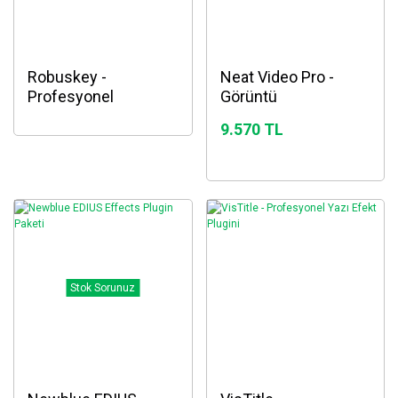
Robuskey -
Neat Video Pro -
Profesyonel
Görüntü
Chromakey plugini
keskinleştirme
9.570 TL
plugini
Stok Sorunuz