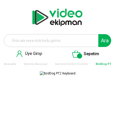
Ara
Üye Girişi
Sepetim
Anasayfa
Kamera Aksesuar
Kamera Kontrol Ürünleri
BirdDog PTZ 