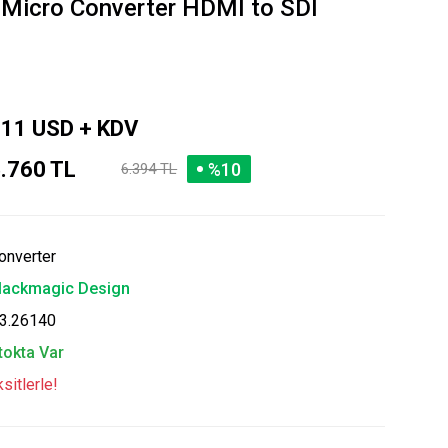
 Micro Converter HDMI to SDI
11 USD + KDV
.760 TL
%10
6.394 TL
onverter
lackmagic Design
3.26140
tokta Var
sitlerle!