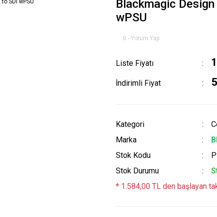
Blackmagic Design
wPSU
0 - Yorum Yap
1
Liste Fiyatı
5
İndirimli Fiyat
Kategori
C
Marka
B
Stok Kodu
P
Stok Durumu
S
* 1.584,00 TL den başlayan tak