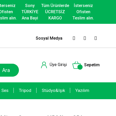
sterseniz
Sony
Tüm Ürünlerde
İsterseniz
Ofisten
TÜRKİYE
ÜCRETSİZ
Ofisten
slim alın.
Ana Bayi
KARGO
Teslim alın.
Sosyal Medya
Üye Girişi
Sepetim
Ara
Ses
Tripod
Stüdyo&Işık
Yazılım