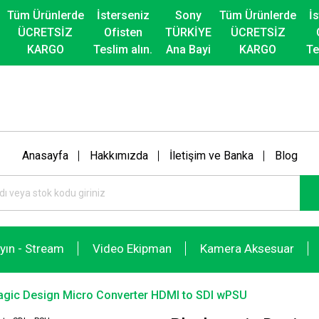
Tüm Ürünlerde
İsterseniz
Sony
Tüm Ürünlerde
İ
ÜCRETSİZ
Ofisten
TÜRKİYE
ÜCRETSİZ
KARGO
Teslim alın.
Ana Bayi
KARGO
Te
Anasayfa
Hakkımızda
İletişim ve Banka
Blog
ayın - Stream
Video Ekipman
Kamera Aksesuar
gic Design Micro Converter HDMI to SDI wPSU