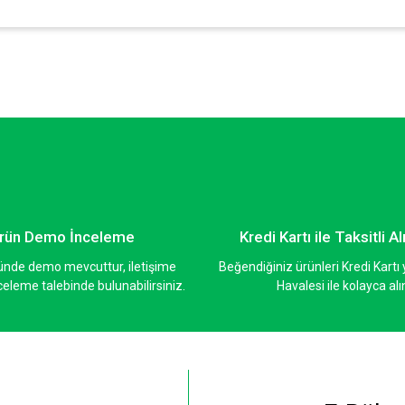
nularda yetersiz gördüğünüz noktaları öneri formunu kullanarak tarafımıza ileteb
Bu ürüne ilk yorumu siz yapın!
Yorum Yaz
rün Demo İnceleme
Kredi Kartı ile Taksitli Al
ünde demo mevcuttur, iletişime
Beğendiğiniz ürünleri Kredi Kart
eleme talebinde bulunabilirsiniz.
Havalesi ile kolayca alı
Gönder