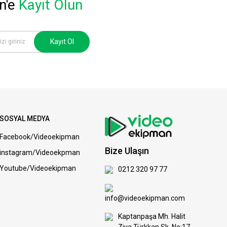
n'e
Kayıt Olun
Kayıt Ol
SOSYAL MEDYA
Facebook/Videoekipman
Bize Ulaşın
instagram/Videoekpman
Youtube/Videoekipman
0212 320 97 77
info@videoekipman.com
Kaptanpaşa Mh. Halit
Ziya Türkkan Sk. No:17