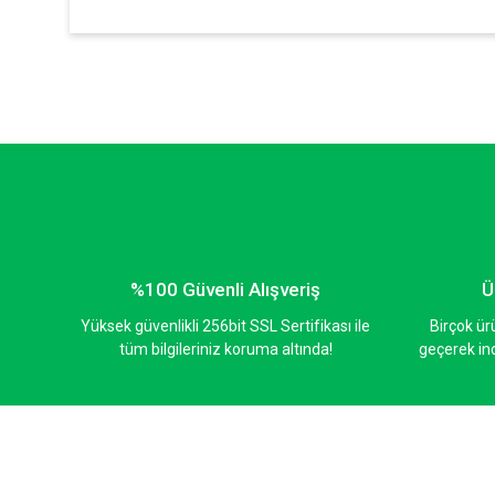
Bu ürünün fiyat bilgisi, resim, ürün açıklamalarında ve diğer ko
Görüş ve önerileriniz için teşekkür ederiz.
Ürün resmi kalitesiz, bozuk veya görüntülenemiyor.
Ürün açıklamasında eksik bilgiler bulunuyor.
Ürün bilgilerinde hatalar bulunuyor.
Ürün fiyatı diğer sitelerden daha pahalı.
Bu ürüne benzer farklı alternatifler olmalı.
%100 Güvenli Alışveriş
Ü
Yüksek güvenlikli 256bit SSL Sertifikası ile
Birçok ür
tüm bilgileriniz koruma altında!
geçerek inc