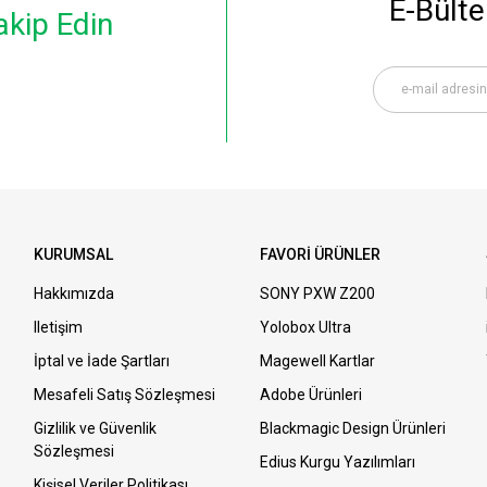
E-Bülte
akip Edin
KURUMSAL
FAVORİ ÜRÜNLER
Hakkımızda
SONY PXW Z200
Iletişim
Yolobox Ultra
İptal ve İade Şartları
Magewell Kartlar
Mesafeli Satış Sözleşmesi
Adobe Ürünleri
Gizlilik ve Güvenlik
Blackmagic Design Ürünleri
Sözleşmesi
Edius Kurgu Yazılımları
Kişisel Veriler Politikası