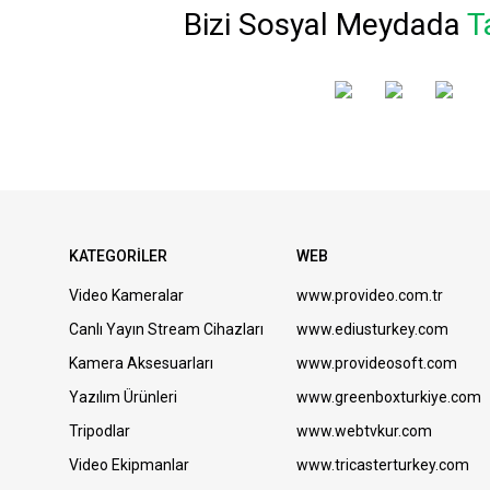
Bizi Sosyal Meydada
T
KATEGORİLER
WEB
Video Kameralar
www.provideo.com.tr
Canlı Yayın Stream Cihazları
www.ediusturkey.com
Kamera Aksesuarları
www.provideosoft.com
Yazılım Ürünleri
www.greenboxturkiye.com
Tripodlar
www.webtvkur.com
Video Ekipmanlar
www.tricasterturkey.com