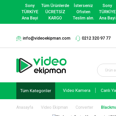
Sony
Tüm Ürünlerde
İsterseniz
Sony
TÜRKİYE
ÜCRETSİZ
Ofisten
TÜRKİYE
Ana Bayi
KARGO
Teslim alın.
Ana Bayi
info@videoekipman.com
0212 320 97 77
Video Kamera
Canlı Y
Tüm Kategoriler
Anasayfa
Video Ekipman
Converter
Blackma