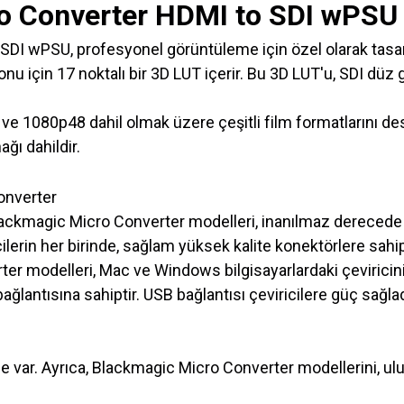
o Converter HDMI to SDI wPSU
DI wPSU, profesyonel görüntüleme için özel olarak tasarl
u için 17 noktalı bir 3D LUT içerir. Bu 3D LUT'u, SDI düz ge
e 1080p48 dahil olmak üzere çeşitli film formatlarını destek
ğı dahildir.
, Blackmagic Micro Converter modelleri, inanılmaz dereced
ricilerin her birinde, sağlam yüksek kalite konektörlere sa
er modelleri, Mac ve Windows bilgisayarlardaki çeviricinin
ğlantısına sahiptir. USB bağlantısı çeviricilere güç sağlad
 var. Ayrıca, Blackmagic Micro Converter modellerini, ulus