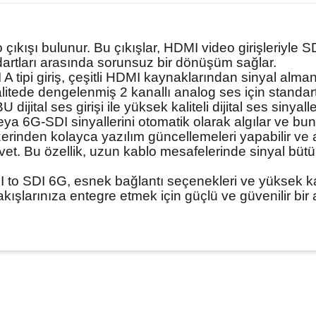
 çıkışı bulunur. Bu çıkışlar, HDMI video girişleriyle
ndartları arasında sorunsuz bir dönüşüm sağlar.
 tipi giriş, çeşitli HDMI kaynaklarından sinyal alman
itede dengelenmiş 2 kanallı analog ses için standart
ijital ses girişi ile yüksek kaliteli dijital ses sinyaller
a 6G-SDI sinyallerini otomatik olarak algılar ve bun
inden kolayca yazılım güncellemeleri yapabilir ve aya
et. Bu özellik, uzun kablo mesafelerinde sinyal büt
 to SDI 6G, esnek bağlantı seçenekleri ve yüksek ka
kışlarınıza entegre etmek için güçlü ve güvenilir bir a
nularda yetersiz gördüğünüz noktaları öneri formunu kullanarak tarafımıza ileteb
Bu ürüne ilk yorumu siz yapın!