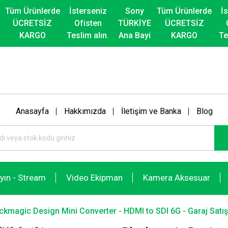
Tüm Ürünlerde
İsterseniz
Sony
Tüm Ürünlerde
İ
ÜCRETSİZ
Ofisten
TÜRKİYE
ÜCRETSİZ
KARGO
Teslim alın.
Ana Bayi
KARGO
Te
Anasayfa
Hakkımızda
İletişim ve Banka
Blog
ayın - Stream
Video Ekipman
Kamera Aksesuar
ckmagic Design Mini Converter - HDMI to SDI 6G - Garaj Satış