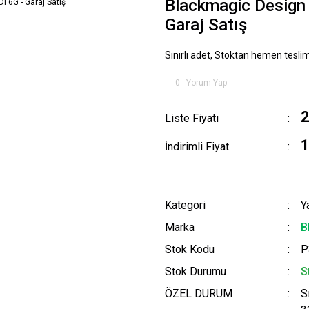
Blackmagic Design 
Garaj Satış
Sınırlı adet, Stoktan hemen teslim.
0 - Yorum Yap
2
Liste Fiyatı
1
İndirimli Fiyat
Kategori
Y
Marka
B
Stok Kodu
P
Stok Durumu
S
ÖZEL DURUM
S