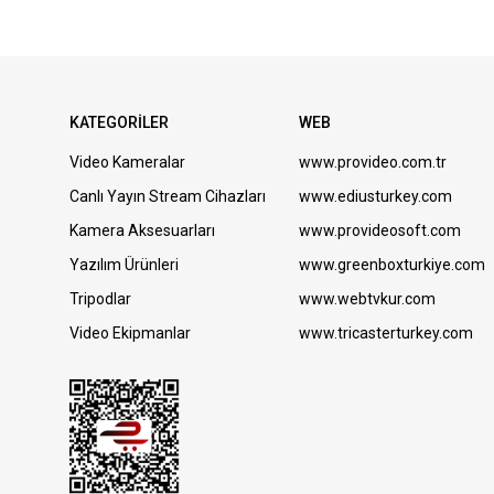
KATEGORİLER
WEB
Video Kameralar
www.provideo.com.tr
Canlı Yayın Stream Cihazları
www.ediusturkey.com
Kamera Aksesuarları
www.provideosoft.com
Yazılım Ürünleri
www.greenboxturkiye.com
Tripodlar
www.webtvkur.com
Video Ekipmanlar
www.tricasterturkey.com