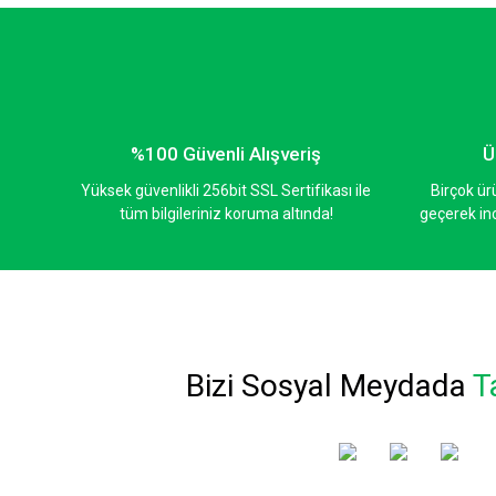
Ürün resmi kalitesiz, bozuk veya görüntülenemiyor.
Ürün açıklamasında eksik bilgiler bulunuyor.
Ürün bilgilerinde hatalar bulunuyor.
Ürün fiyatı diğer sitelerden daha pahalı.
Bu ürüne benzer farklı alternatifler olmalı.
%100 Güvenli Alışveriş
Ü
Yüksek güvenlikli 256bit SSL Sertifikası ile
Birçok ür
tüm bilgileriniz koruma altında!
geçerek inc
Bizi Sosyal Meydada
T