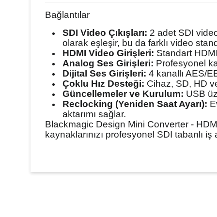
Bağlantılar
SDI Video Çıkışları:
2 adet SDI video
olarak eşleşir, bu da farklı video sta
HDMI Video Girişleri:
Standart HDMI A
Analog Ses Girişleri:
Profesyonel kal
Dijital Ses Girişleri:
4 kanallı AES/EBU d
Çoklu Hız Desteği:
Cihaz, SD, HD vey
Güncellemeler ve Kurulum:
USB üzer
Reclocking (Yeniden Saat Ayarı):
Ev
aktarımı sağlar.
Blackmagic Design Mini Converter - HDMI
kaynaklarınızı profesyonel SDI tabanlı iş a
Bu ürünün fiyat bilgisi, resim, ürün açıklamalarında ve diğer ko
Görüş ve önerileriniz için teşekkür ederiz.