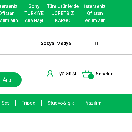
sterseniz
Sony
Tüm Ürünlerde
İsterseniz
Ofisten
TÜRKİYE
ÜCRETSİZ
Ofisten
slim alın.
Ana Bayi
KARGO
Teslim alın.
Sosyal Medya
Üye Girişi
Sepetim
Ara
Ses
Tripod
Stüdyo&Işık
Yazılım