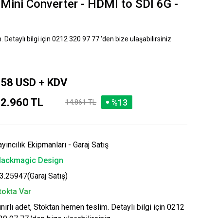
Mini Converter - HDMI to SDI 6G -
 Detaylı bilgi için 0212 320 97 77 'den bize ulaşabilirsiniz
58 USD + KDV
2.960 TL
%13
14.861 TL
ayıncılık Ekipmanları - Garaj Satış
lackmagic Design
3.25947(Garaj Satış)
tokta Var
ınırlı adet, Stoktan hemen teslim. Detaylı bilgi için 0212