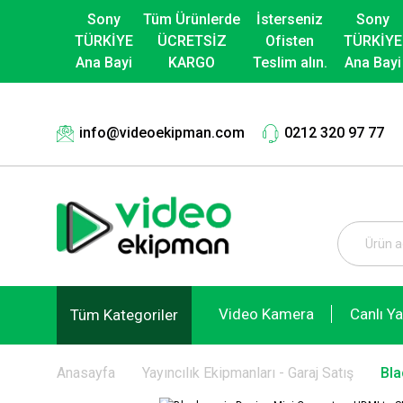
Sony
Tüm Ürünlerde
İsterseniz
Sony
TÜRKİYE
ÜCRETSİZ
Ofisten
TÜRKİYE
Ana Bayi
KARGO
Teslim alın.
Ana Bayi
info@videoekipman.com
0212 320 97 77
Video Kamera
Canlı Y
Tüm Kategoriler
Anasayfa
Yayıncılık Ekipmanları - Garaj Satış
Bla