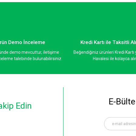
Yorum Yaz
rün Demo İnceleme
Kredi Kartı ile Taksitli Al
ünde demo mevcuttur, iletişime
Beğendiğiniz ürünleri Kredi Kart
eleme talebinde bulunabilirsiniz.
Havalesi ile kolayca alı
Gönder
E-Bülte
akip Edin