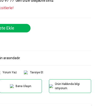
20 97 77 'den bize ulaşabilirsiniz
sitlerle!
te Ekle
ün arasındadır
Yorum Yaz
Tavsiye Et
Ürün Hakkında bilgi
Bana Ulaşın.
istiyorum.