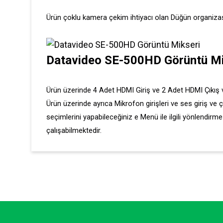
Ürün çoklu kamera çekim ihtiyacı olan Düğün organizasyon
D
atavideo SE-500HD Görüntü Miks
Ürün üzerinde 4 Adet HDMI Giriş ve 2 Adet HDMI Çıkış vard
Ürün üzerinde ayrıca Mikrofon girişleri ve ses giriş ve 
seçimlerini yapabileceğiniz e Menü ile ilgili yönlendirm
çalışabilmektedir.
Bu ürünün fiyat bilgisi, resim, ürün açıklamalarında ve diğer ko
Görüş ve önerileriniz için teşekkür ederiz.
Ürün resmi kalitesiz, bozuk veya görüntülenemiyor.
Ürün açıklamasında eksik bilgiler bulunuyor.