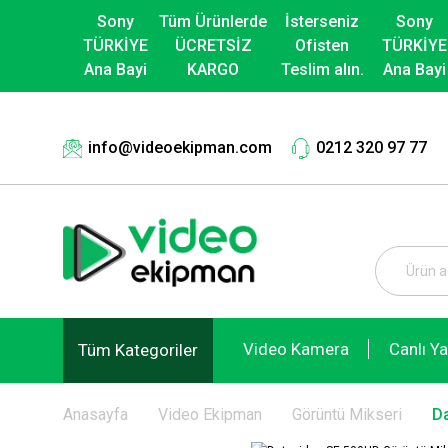
Sony
Tüm Ürünlerde
İsterseniz
Sony
TÜRKİYE
ÜCRETSİZ
Ofisten
TÜRKİYE
Ana Bayi
KARGO
Teslim alın.
Ana Bayi
info@videoekipman.com
0212 320 97 77
Video Kamera
Canlı Y
Tüm Kategoriler
Anasayfa
Video Ekipman
Görüntü Mikseri
D