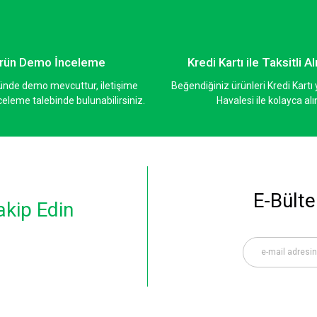
rün Demo İnceleme
Kredi Kartı ile Taksitli Al
ünde demo mevcuttur, iletişime
Beğendiğiniz ürünleri Kredi Kart
eleme talebinde bulunabilirsiniz.
Havalesi ile kolayca alı
Gönder
E-Bülte
akip Edin