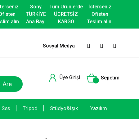
sterseniz
Sony
Tüm Ürünlerde
İsterseniz
Ofisten
TÜRKİYE
ÜCRETSİZ
Ofisten
slim alın.
Ana Bayi
KARGO
Teslim alın.
Sosyal Medya
Üye Girişi
Sepetim
Ara
Ses
Tripod
Stüdyo&Işık
Yazılım