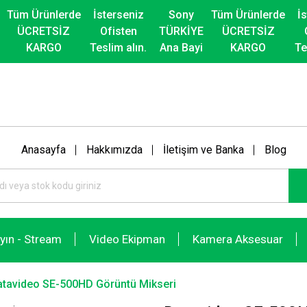
Tüm Ürünlerde
İsterseniz
Sony
Tüm Ürünlerde
İ
ÜCRETSİZ
Ofisten
TÜRKİYE
ÜCRETSİZ
KARGO
Teslim alın.
Ana Bayi
KARGO
Te
Anasayfa
Hakkımızda
İletişim ve Banka
Blog
ayın - Stream
Video Ekipman
Kamera Aksesuar
atavideo SE-500HD Görüntü Mikseri