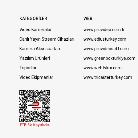
KATEGORİLER
WEB
Video Kameralar
www.provideo.com.tr
Canlı Yayın Stream Cihazları
www.ediusturkey.com
Kamera Aksesuarları
www.provideosoft.com
Yazılım Ürünleri
www.greenboxturkiye.com
Tripodlar
www.webtvkur.com
Video Ekipmanlar
www.tricasterturkey.com