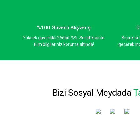
Ürün bilgilerinde hatalar bulunuyor.
Ürün fiyatı diğer sitelerden daha pahalı.
Bu ürüne benzer farklı alternatifler olmalı.
%100 Güvenli Alışveriş
Ü
Yüksek güvenlikli 256bit SSL Sertifikası ile
Birçok ür
tüm bilgileriniz koruma altında!
geçerek inc
Bizi Sosyal Meydada
T