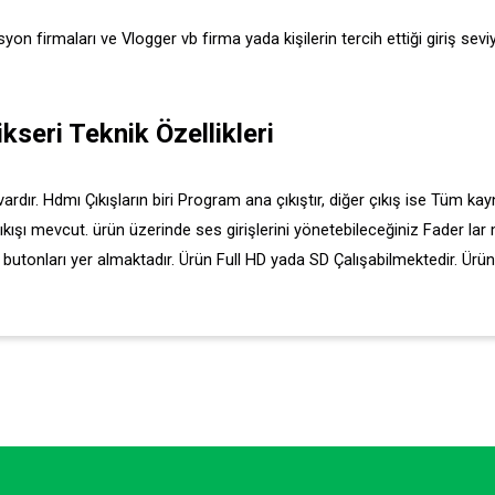
 firmaları ve Vlogger vb firma yada kişilerin tercih ettiği giriş seviy
eri Teknik Özellikleri
ır. Hdmı Çıkışların biri Program ana çıkıştır, diğer çıkış ise Tüm kayna
çıkışı mevcut. ürün üzerinde ses girişlerini yönetebileceğiniz Fader lar
e butonları yer almaktadır. Ürün Full HD yada SD Çalışabilmektedir. Ürü
nularda yetersiz gördüğünüz noktaları öneri formunu kullanarak tarafımıza ileteb
Bu ürüne ilk yorumu siz yapın!
Yorum Yaz