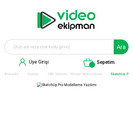
Ara
Üye Girişi
Sepetim
Anasayfa
Yazılım
CAD Yazılımı - Mimari Mühendislik
SketchUp Pro 