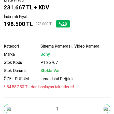
Liste Fiyatı
231.667 TL + KDV
İndirimli Fiyat
198.500 TL
%29
278.000 TL
Kategori
Sinema Kamerası
,
Video Kamera
Marka
Sony
Stok Kodu
P1.26767
Stok Durumu
Stokta Var
ÖZEL DURUM
Lens dahil Değildir.
* 54.587,50 TL den başlayan taksitlerle!