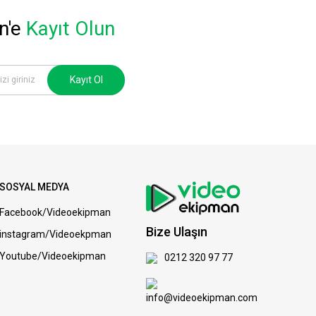
n'e
Kayıt Olun
Kayıt Ol
SOSYAL MEDYA
Facebook/Videoekipman
Bize Ulaşın
instagram/Videoekpman
Youtube/Videoekipman
0212 320 97 77
info@videoekipman.com