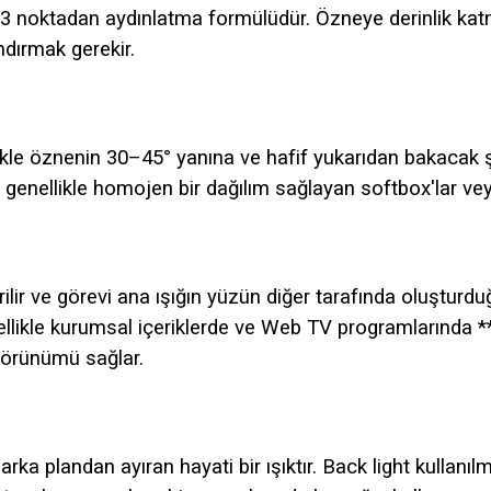
ı 3 noktadan aydınlatma formülüdür. Özneye derinlik kat
ndırmak gerekir.
likle öznenin 30–45° yanına ve hafif yukarıdan bakacak ş
enellikle homojen bir dağılım sağlayan softbox'lar veya k
irilir ve görevi ana ışığın yüzün diğer tarafında oluştur
likle kurumsal içeriklerde ve Web TV programlarında **2:
görünümü sağlar.
ka plandan ayıran hayati bir ışıktır. Back light kullanı