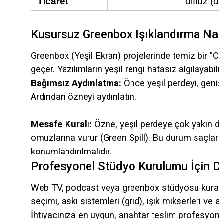
Ticaret
diffüz (d
Kusursuz Greenbox Işıklandırma Nası
Greenbox (Yeşil Ekran) projelerinde temiz bir 
geçer. Yazılımların yeşil rengi hatasız algılayab
Bağımsız Aydınlatma:
Önce yeşil perdeyi, geni
Ardından özneyi aydınlatın.
Mesafe Kuralı:
Özne, yeşil perdeye çok yakın d
omuzlarına vurur (Green Spill). Bu durum saçlar
konumlandırılmalıdır.
Profesyonel Stüdyo Kurulumu İçin 
Web TV, podcast veya greenbox stüdyosu kurarken
seçimi, askı sistemleri (grid), ışık mikserleri v
İhtiyacınıza en uygun, anahtar teslim profesyone