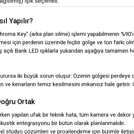
ağıtılmış) ışık seçilmeli.
l Yapılır?
"Chroma Key" (arka plan silme) işlemi yapabilmenin %90'
ilmesi için perdenin üzerinde hiçbir gölge ve ton farkı ol
ş açılı Bank LED ışıklarla yukarıdan aşağıya tamamen ho
urursa iki büyük sorun oluşur: Özenin gölgesi perdeye 
ın ve kenarların temiz kesilmesini imkansız hale getiri
Doğru Ortak
 yapılan ufak bir teknik hata, tüm kamera ve dekor yatı
e akustik entegrasyonu bir bütün olarak planlanmalıdır.
l stüdyo çözümleri ve projelendirme için bizimle iletişi