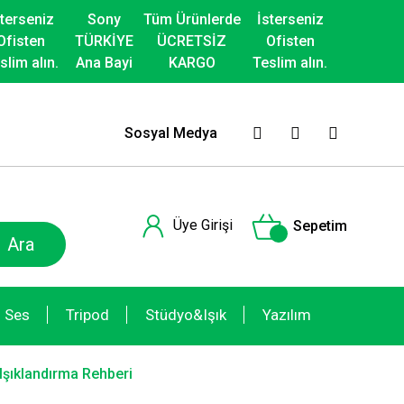
sterseniz
Sony
Tüm Ürünlerde
İsterseniz
Ofisten
TÜRKİYE
ÜCRETSİZ
Ofisten
slim alın.
Ana Bayi
KARGO
Teslim alın.
Sosyal Medya
Üye Girişi
Sepetim
Ara
Ses
Tripod
Stüdyo&Işık
Yazılım
Işıklandırma Rehberi