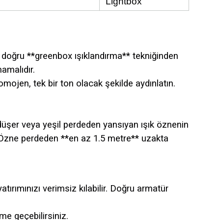
Lightbox
ı doğru **greenbox ışıklandırma** tekniğinden
mamalıdır.
mojen, tek bir ton olacak şekilde aydınlatın.
düşer veya yeşil perdeden yansıyan ışık öznenin
r. Özne perdeden **en az 1.5 metre** uzakta
rımınızı verimsiz kılabilir. Doğru armatür
me geçebilirsiniz.