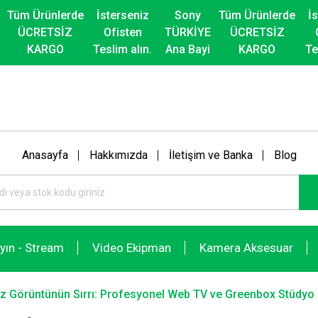
Tüm Ürünlerde
İsterseniz
Sony
Tüm Ürünlerde
İ
ÜCRETSİZ
Ofisten
TÜRKİYE
ÜCRETSİZ
KARGO
Teslim alın.
Ana Bayi
KARGO
Te
Anasayfa
Hakkımızda
İletişim ve Banka
Blog
ayın - Stream
Video Ekipman
Kamera Aksesuar
z Görüntünün Sırrı: Profesyonel Web TV ve Greenbox Stüdyo 