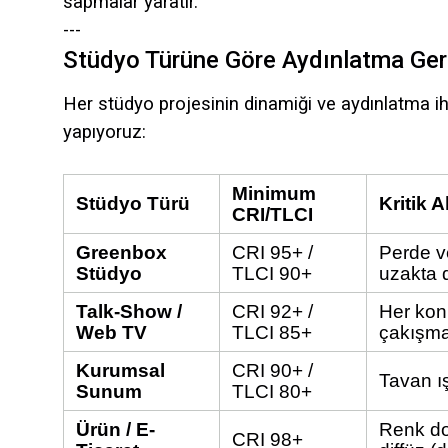
sapmalar yaratır.
---
Stüdyo Türüne Göre Aydınlatma Ger
Her stüdyo projesinin dinamiği ve aydınlatma ih
yapıyoruz:
Minimum
Stüdyo Türü
Kritik A
CRI/TLCI
Greenbox
CRI 95+ /
Perde v
Stüdyo
TLCI 90+
uzakta 
Talk-Show /
CRI 92+ /
Her konu
Web TV
TLCI 85+
çakışma
Kurumsal
CRI 90+ /
Tavan ış
Sunum
TLCI 80+
Ürün / E-
Renk do
CRI 98+