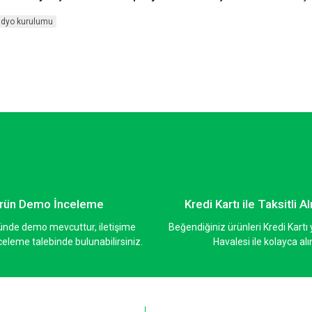
üdyo kurulumu
rün Demo İnceleme
Kredi Kartı ile Taksitli Al
ünde demo mevcuttur, iletişime
Beğendiğiniz ürünleri Kredi Kart
eleme talebinde bulunabilirsiniz.
Havalesi ile kolayca alı