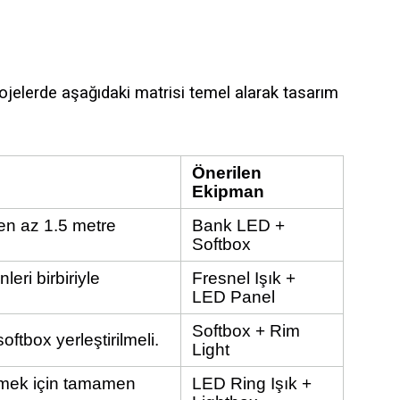
rojelerde aşağıdaki matrisi temel alarak tasarım
Önerilen
Ekipman
en az 1.5 metre
Bank LED +
Softbox
leri birbiriyle
Fresnel Işık +
LED Panel
Softbox + Rim
ftbox yerleştirilmeli.
Light
lemek için tamamen
LED Ring Işık +