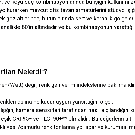
afet ve koyu saç kombinasyonlarında bu ışığın kullanımı z
yo kurarken mevcut ofis tavan armatürlerini stüdyo ışı
ek göz altlarında, burun altında sert ve karanlık gölgel
genellikle 80'in altındadır ve bu kombinasyonun yarattığı
tları Nelerdir?
n/Watt) değil, renk geri verim indekslerine bakılmalıdır
enkleri aslına ne kadar uygun yansıttığını ölçer.
şığın, kamera sensörleri tarafından nasıl algılandığını öl
şik CRI 95+ ve TLCI 90+** olmalıdır. Bu değerlerin altı
klı yeşil/çamurlu renk tonlarına yol açar ve kurumsal m