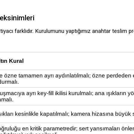
eksinimleri
tiyacı farklıdır. Kurulumunu yaptığımız anahtar teslim p
ltın Kural
e özne tamamen ayrı aydınlatılmalı; özne perdeden 
durmalı.
şmacıya ayrı key-fill ikilisi kurulmalı; ana ışıkların yön
malı.
ıkları kesinlikle kapatılmalı; kamera hizasına büyük so
ğruluğu en kritik parametredir; sert yansımaları ön