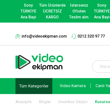
Sony
Tüm Ürünlerde
İsterseniz
Sony
TÜRKİYE
ÜCRETSİZ
Ofisten
TÜRKİYE
Ana Bayi
KARGO
Teslim alın.
Ana Bayi
info@videoekipman.com
0212 320 97 77
Video Kamera
Canlı Y
Tüm Kategoriler
Anasayfa
Bloglar
Greenbox Stüdyo
Kusursu