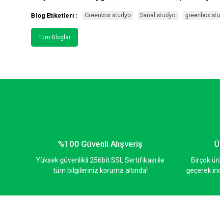
Blog Etiketleri :
Greenbox stüdyo
Sanal stüdyo
greenbox st
Tüm Bloglar
%100 Güvenli Alışveriş
Ü
Yüksek güvenlikli 256bit SSL Sertifikası ile
Birçok ür
tüm bilgileriniz koruma altında!
geçerek inc