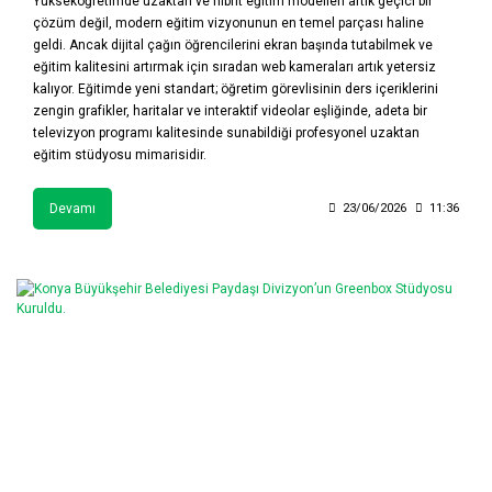
Yükseköğretimde uzaktan ve hibrit eğitim modelleri artık geçici bir
çözüm değil, modern eğitim vizyonunun en temel parçası haline
geldi. Ancak dijital çağın öğrencilerini ekran başında tutabilmek ve
eğitim kalitesini artırmak için sıradan web kameraları artık yetersiz
kalıyor. Eğitimde yeni standart; öğretim görevlisinin ders içeriklerini
zengin grafikler, haritalar ve interaktif videolar eşliğinde, adeta bir
televizyon programı kalitesinde sunabildiği profesyonel uzaktan
eğitim stüdyosu mimarisidir.
Devamı
23/06/2026
11:36