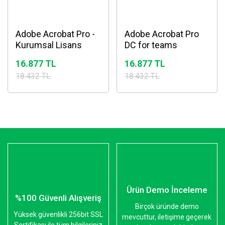
Adobe Acrobat Pro -
Adobe Acrobat Pro
Kurumsal Lisans
DC for teams
16.877 TL
16.877 TL
18.432 TL
18.432 TL
Ürün Demo İnceleme
%100 Güvenli Alışveriş
Birçok üründe demo
Yüksek güvenlikli 256bit SSL
mevcuttur, iletişime geçerek