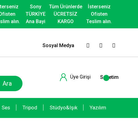
sterseniz
Sony
Tüm Ürünlerde
İsterseniz
Ofisten
TÜRKİYE
ÜCRETSİZ
Ofisten
slim alın.
Ana Bayi
KARGO
Teslim alın.
Sosyal Medya
Üye Girişi
Sepetim
Ara
Ses
Tripod
Stüdyo&Işık
Yazılım