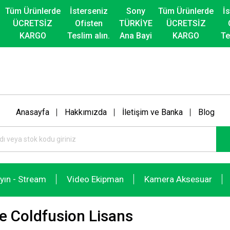
Tüm Ürünlerde
İsterseniz
Sony
Tüm Ürünlerde
İ
ÜCRETSİZ
Ofisten
TÜRKİYE
ÜCRETSİZ
KARGO
Teslim alın.
Ana Bayi
KARGO
Te
Anasayfa
Hakkımızda
İletişim ve Banka
Blog
ayın - Stream
Video Ekipman
Kamera Aksesuar
 Coldfusion Lisans