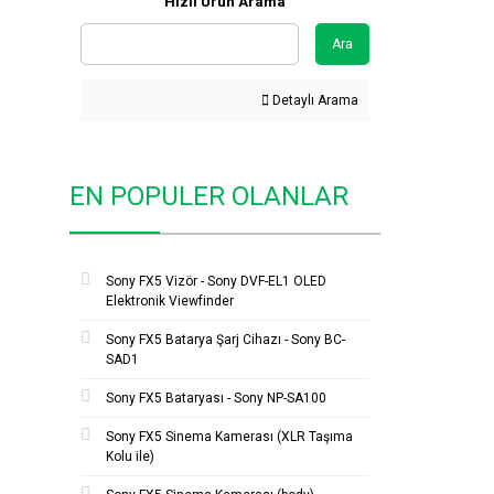
Hızlı Ürün Arama
Ara
Detaylı Arama
EN POPULER OLANLAR
Sony FX5 Vizör - Sony DVF-EL1 OLED
Elektronik Viewfinder
Sony FX5 Batarya Şarj Cihazı - Sony BC-
SAD1
Sony FX5 Bataryası - Sony NP-SA100
Sony FX5 Sinema Kamerası (XLR Taşıma
Kolu ile)