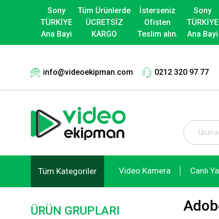
Sony
Tüm Ürünlerde
İsterseniz
Sony
TÜRKİYE
ÜCRETSİZ
Ofisten
TÜRKİYE
Ana Bayi
KARGO
Teslim alın.
Ana Bayi
info@videoekipman.com
0212 320 97 77
Video Kamera
Canlı Y
Tüm Kategoriler
Adobe
ÜRÜN GRUPLARI