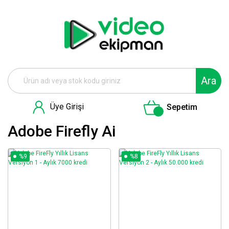
Ara
Üye Girişi
Sepetim
Adobe Firefly Ai
%9
%8