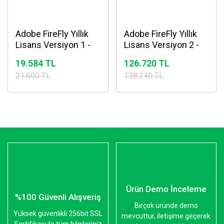
Adobe FireFly Yıllık
Adobe FireFly Yıllık
Lisans Versiyon 1 -
Lisans Versiyon 2 -
Aylık 7000 kredi
Aylık 50.000 kredi
19.584 TL
126.720 TL
21.600 TL
138.240 TL
Ürün Demo İnceleme
%100 Güvenli Alışveriş
Birçok üründe demo
Yüksek güvenlikli 256bit SSL
mevcuttur, iletişime geçerek