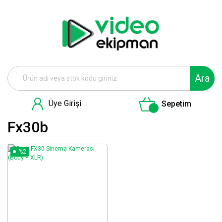
Ara
Üye Girişi
Sepetim
Fx30b
%2