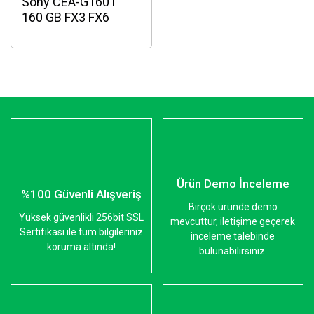
Sony CEA-G160T
160 GB FX3 FX6
A7s3 uyumlu Hafıza
kartı
Ürün Demo İnceleme
%100 Güvenli Alışveriş
Birçok üründe demo
Yüksek güvenlikli 256bit SSL
mevcuttur, iletişime geçerek
Sertifikası ile tüm bilgileriniz
inceleme talebinde
koruma altında!
bulunabilirsiniz.