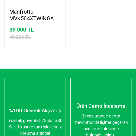
Manfrotto
MVK504XTWINGA
Video Tripod Seti
39.000 TL
45.300 TL
Ürün Demo İnceleme
%100 Güvenli Alışveriş
Birçok üründe demo
Yüksek güvenlikli 256bit SSL
mevcuttur, iletişime geçerek
Sertifikası ile tüm bilgileriniz
inceleme talebinde
koruma altında!
bulunabilirsiniz.