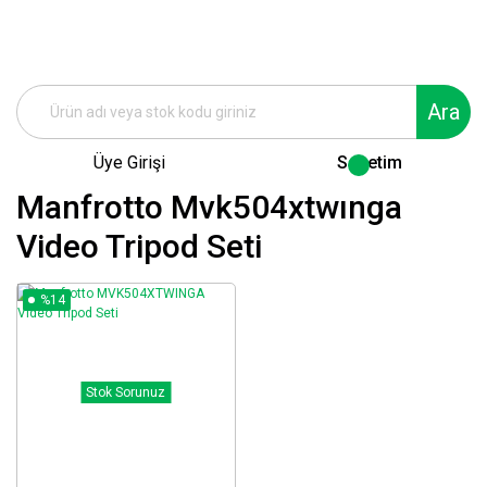
Ara
Üye Girişi
Sepetim
Manfrotto Mvk504xtwınga
Video Tripod Seti
%14
Stok Sorunuz