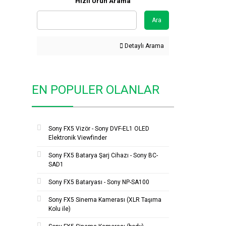
Hızlı Ürün Arama
Ara
Detaylı Arama
EN POPULER OLANLAR
Sony FX5 Vizör - Sony DVF-EL1 OLED
Elektronik Viewfinder
Sony FX5 Batarya Şarj Cihazı - Sony BC-
SAD1
Sony FX5 Bataryası - Sony NP-SA100
Sony FX5 Sinema Kamerası (XLR Taşıma
Kolu ile)