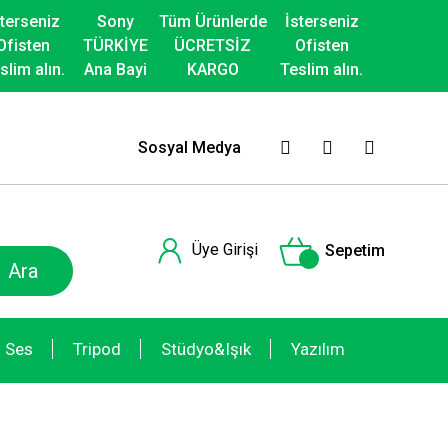
sterseniz
Sony
Tüm Ürünlerde
İsterseniz
Ofisten
TÜRKİYE
ÜCRETSİZ
Ofisten
slim alın.
Ana Bayi
KARGO
Teslim alın.
Sosyal Medya
Üye Girişi
Sepetim
Ara
Ses
Tripod
Stüdyo&Işık
Yazılım