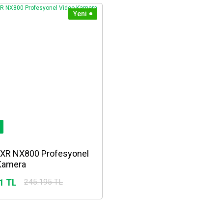
Yeni
XR NX800 Profesyonel
Kamera
1 TL
245.195 TL