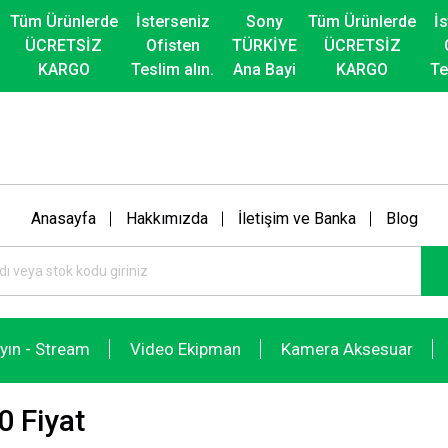
Tüm Ürünlerde
İsterseniz
Sony
Tüm Ürünlerde
İ
ÜCRETSİZ
Ofisten
TÜRKİYE
ÜCRETSİZ
KARGO
Teslim alın.
Ana Bayi
KARGO
Te
Anasayfa
Hakkımızda
İletişim ve Banka
Blog
ayın - Stream
Video Ekipman
Kamera Aksesuar
 Fiyat