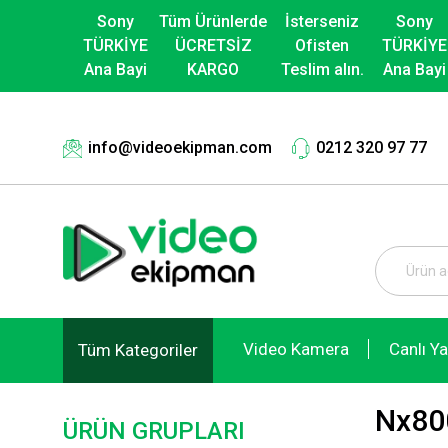
Sony
Tüm Ürünlerde
İsterseniz
Sony
TÜRKİYE
ÜCRETSİZ
Ofisten
TÜRKİYE
Ana Bayi
KARGO
Teslim alın.
Ana Bayi
info@videoekipman.com
0212 320 97 77
Video Kamera
Canlı Y
Tüm Kategoriler
Nx800
ÜRÜN GRUPLARI