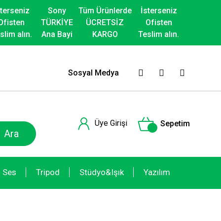
sterseniz
Sony
Tüm Ürünlerde
İsterseniz
Ofisten
TÜRKİYE
ÜCRETSİZ
Ofisten
slim alın.
Ana Bayi
KARGO
Teslim alın.
Sosyal Medya
Üye Girişi
Sepetim
Ara
Ses
Tripod
Stüdyo&Işık
Yazılım