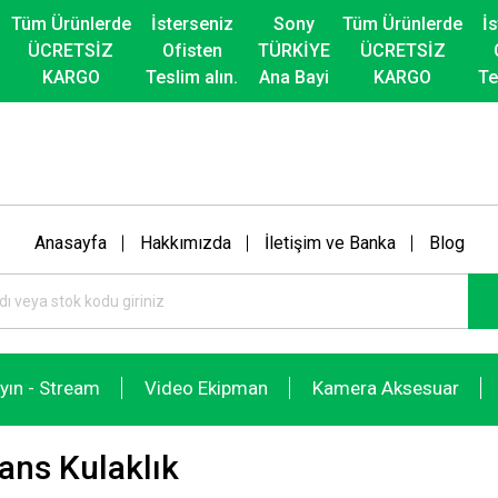
Tüm Ürünlerde
İsterseniz
Sony
Tüm Ürünlerde
İ
ÜCRETSİZ
Ofisten
TÜRKİYE
ÜCRETSİZ
KARGO
Teslim alın.
Ana Bayi
KARGO
Te
Anasayfa
Hakkımızda
İletişim ve Banka
Blog
ayın - Stream
Video Ekipman
Kamera Aksesuar
ans Kulaklık