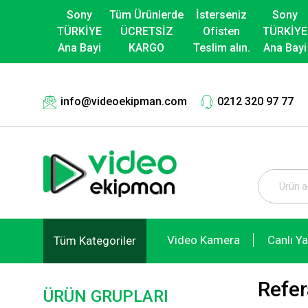
Sony
Tüm Ürünlerde
İsterseniz
Sony
TÜRKİYE
ÜCRETSİZ
Ofisten
TÜRKİYE
Ana Bayi
KARGO
Teslim alın.
Ana Bayi
info@videoekipman.com
0212 320 97 77
Video Kamera
Canlı Y
Tüm Kategoriler
Refer
ÜRÜN GRUPLARI