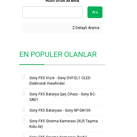
Hızlı Ürün Arama
Ara
Detaylı Arama
EN POPULER OLANLAR
Sony FX5 Vizör - Sony DVF-EL1 OLED
Elektronik Viewfinder
Sony FX5 Batarya Şarj Cihazı - Sony BC-
SAD1
Sony FX5 Bataryası - Sony NP-SA100
Sony FX5 Sinema Kamerası (XLR Taşıma
Kolu ile)