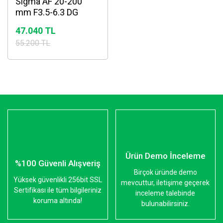
Sigma AF 20-200
mm F3.5-6.3 DG
Sony E-Mount Lens
47.040 TL
55.200 TL
Ürün Demo İnceleme
%100 Güvenli Alışveriş
Birçok üründe demo
Yüksek güvenlikli 256bit SSL
mevcuttur, iletişime geçerek
Sertifikası ile tüm bilgileriniz
inceleme talebinde
koruma altında!
bulunabilirsiniz.