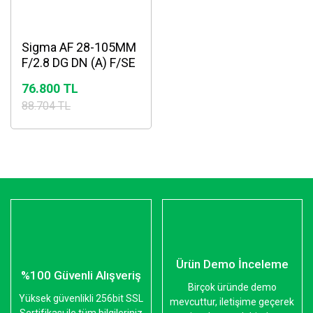
Sigma AF 28-105MM
F/2.8 DG DN (A) F/SE
- Sony E-Mount Lens
76.800 TL
88.704 TL
Ürün Demo İnceleme
%100 Güvenli Alışveriş
Birçok üründe demo
Yüksek güvenlikli 256bit SSL
mevcuttur, iletişime geçerek