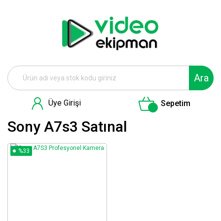
Ara
Üye Girişi
Sepetim
Sony A7s3 Satınal
%33