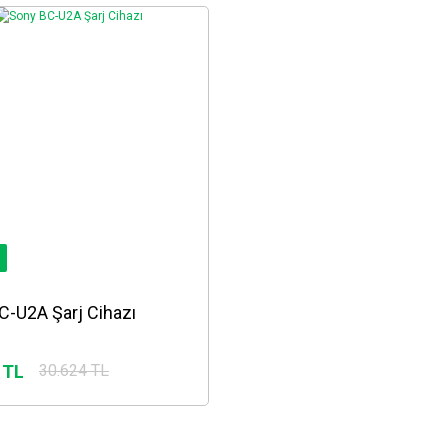
C-U2A Şarj Cihazı
 TL
30.624 TL