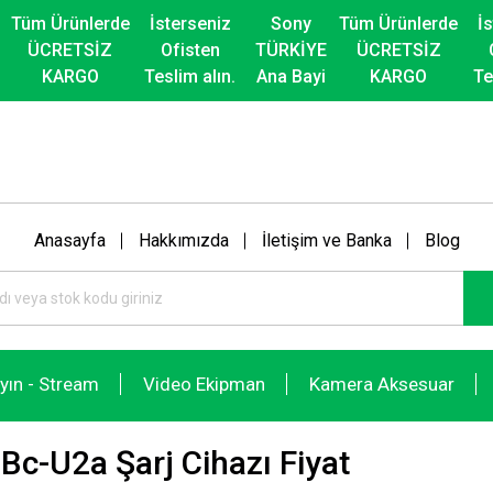
Tüm Ürünlerde
İsterseniz
Sony
Tüm Ürünlerde
İ
ÜCRETSİZ
Ofisten
TÜRKİYE
ÜCRETSİZ
KARGO
Teslim alın.
Ana Bayi
KARGO
Te
Anasayfa
Hakkımızda
İletişim ve Banka
Blog
ayın - Stream
Video Ekipman
Kamera Aksesuar
Bc-U2a Şarj Cihazı Fiyat