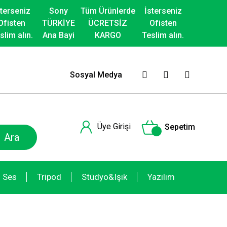
sterseniz
Sony
Tüm Ürünlerde
İsterseniz
Ofisten
TÜRKİYE
ÜCRETSİZ
Ofisten
slim alın.
Ana Bayi
KARGO
Teslim alın.
Sosyal Medya
Üye Girişi
Sepetim
Ara
Ses
Tripod
Stüdyo&Işık
Yazılım