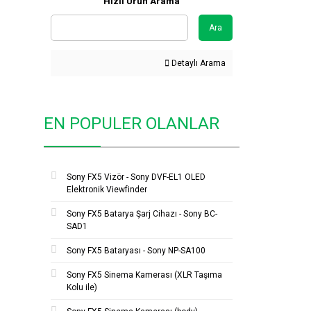
Hızlı Ürün Arama
Ara
Detaylı Arama
EN POPULER OLANLAR
Sony FX5 Vizör - Sony DVF-EL1 OLED
Elektronik Viewfinder
Sony FX5 Batarya Şarj Cihazı - Sony BC-
SAD1
Sony FX5 Bataryası - Sony NP-SA100
Sony FX5 Sinema Kamerası (XLR Taşıma
Kolu ile)