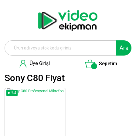
Ara
Üye Girişi
Sepetim
Sony C80 Fiyat
%4