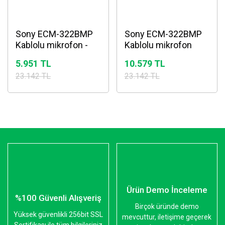
Sony ECM-322BMP
Sony ECM-322BMP
Kablolu mikrofon -
Kablolu mikrofon
Garaj Satış Uygun
5.951 TL
10.579 TL
Fiyat
23.142 TL
23.142 TL
Ürün Demo İnceleme
%100 Güvenli Alışveriş
Birçok üründe demo
Yüksek güvenlikli 256bit SSL
mevcuttur, iletişime geçerek