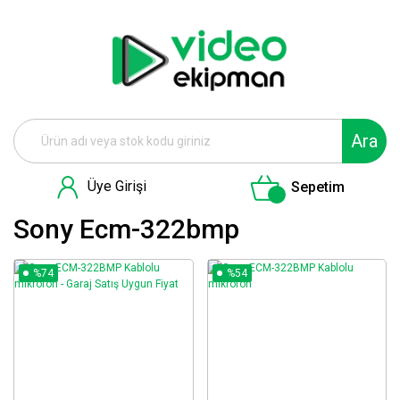
Ara
Üye Girişi
Sepetim
Sony Ecm-322bmp
%74
%54