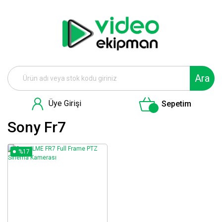
Ara
Üye Girişi
Sepetim
Sony Fr7
%17