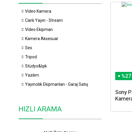
Video Kamera
Canlı Yayın - Stream
Video Ekipman
Kamera Aksesuar
Ses
Tripod
Stüdyo&Işık
Yazılım
%27
Yayıncılık Ekipmanları - Garaj Satış
Sony P
Kamer
HIZLI ARAMA