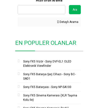
Hızlı Ürün Arama
Ara
Detaylı Arama
EN POPULER OLANLAR
Sony FX5 Vizör - Sony DVF-EL1 OLED
Elektronik Viewfinder
Sony FX5 Batarya Şarj Cihazı - Sony BC-
SAD1
Sony FX5 Bataryası - Sony NP-SA100
Sony FX5 Sinema Kamerası (XLR Taşıma
Kolu ile)