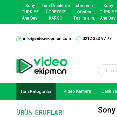
Sony
Tüm Ürünlerde
İsterseniz
Sony
TÜRKİYE
ÜCRETSİZ
Ofisten
TÜRKİYE
Ana Bayi
KARGO
Teslim alın.
Ana Bayi
info@videoekipman.com
0212 320 97 77
Video Kamera
Canlı Y
Tüm Kategoriler
Sony 
ÜRÜN GRUPLARI