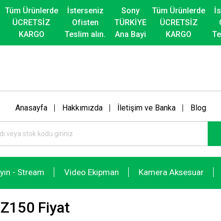
Tüm Ürünlerde
İsterseniz
Sony
Tüm Ürünlerde
İ
ÜCRETSİZ
Ofisten
TÜRKİYE
ÜCRETSİZ
KARGO
Teslim alın.
Ana Bayi
KARGO
Te
Anasayfa
Hakkımızda
İletişim ve Banka
Blog
ayın - Stream
Video Ekipman
Kamera Aksesuar
Z150 Fiyat