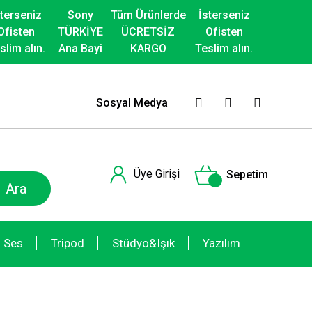
sterseniz
Sony
Tüm Ürünlerde
İsterseniz
Ofisten
TÜRKİYE
ÜCRETSİZ
Ofisten
slim alın.
Ana Bayi
KARGO
Teslim alın.
Sosyal Medya
Üye Girişi
Sepetim
Ara
Ses
Tripod
Stüdyo&Işık
Yazılım