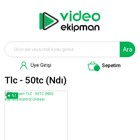
Ara
Üye Girişi
Sepetim
Tlc - 50tc (ndı)
%1