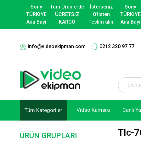
Sony
Tüm Ürünlerde
İsterseniz
Sony
TÜRKİYE
ÜCRETSİZ
Ofisten
TÜRKİYE
Ana Bayi
KARGO
Teslim alın.
Ana Bayi
info@videoekipman.com
0212 320 97 77
Video Kamera
Canlı Y
Tüm Kategoriler
Tlc-7
ÜRÜN GRUPLARI