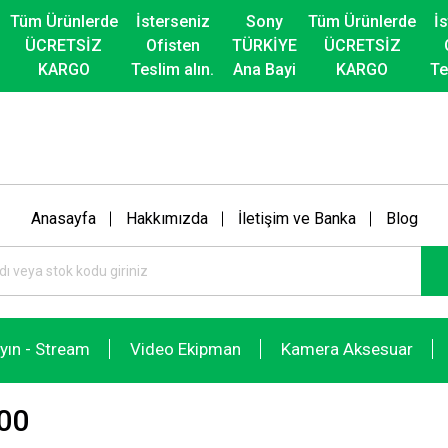
Tüm Ürünlerde
İsterseniz
Sony
Tüm Ürünlerde
İ
ÜCRETSİZ
Ofisten
TÜRKİYE
ÜCRETSİZ
KARGO
Teslim alın.
Ana Bayi
KARGO
Te
Anasayfa
Hakkımızda
İletişim ve Banka
Blog
ayın - Stream
Video Ekipman
Kamera Aksesuar
00