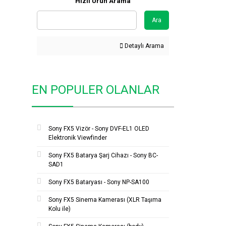
Hızlı Ürün Arama
Ara
Detaylı Arama
EN POPULER OLANLAR
Sony FX5 Vizör - Sony DVF-EL1 OLED
Elektronik Viewfinder
Sony FX5 Batarya Şarj Cihazı - Sony BC-
SAD1
Sony FX5 Bataryası - Sony NP-SA100
Sony FX5 Sinema Kamerası (XLR Taşıma
Kolu ile)