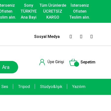
sterseniz
Sony
Tüm Ürünlerde
İsterseniz
Ofisten
TÜRKİYE
ÜCRETSİZ
Ofisten
slim alın.
Ana Bayi
KARGO
Teslim alın.
Sosyal Medya
Üye Girişi
Sepetim
Ara
Ses
Tripod
Stüdyo&Işık
Yazılım