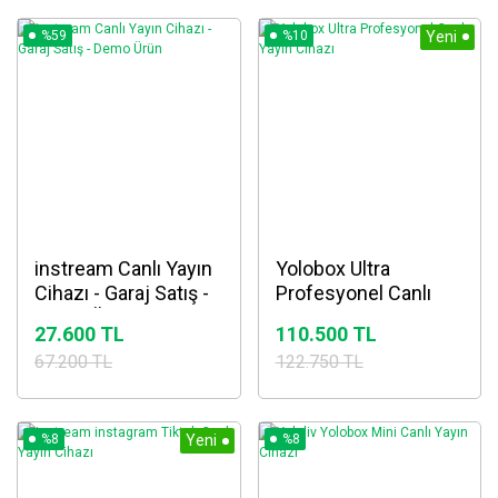
%59
%10
Yeni
instream Canlı Yayın
Yolobox Ultra
Cihazı - Garaj Satış -
Profesyonel Canlı
Demo Ürün
Yayın Cihazı
27.600 TL
110.500 TL
67.200 TL
122.750 TL
%8
Yeni
%8