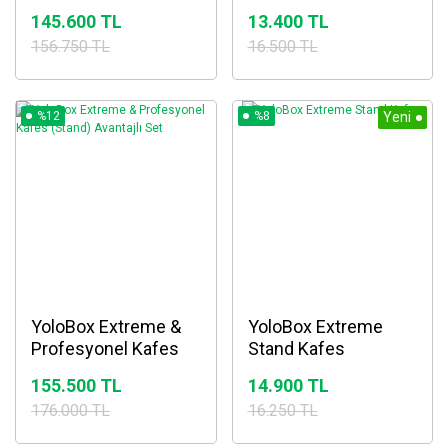
Yayın Cihazı ve Reji
145.600 TL
13.400 TL
Sistemi
156.750 TL
16.500 TL
%12
%8
Yeni
YoloBox Extreme &
YoloBox Extreme
Profesyonel Kafes
Stand Kafes
(Stand) Avantajlı Set
155.500 TL
14.900 TL
176.000 TL
16.250 TL