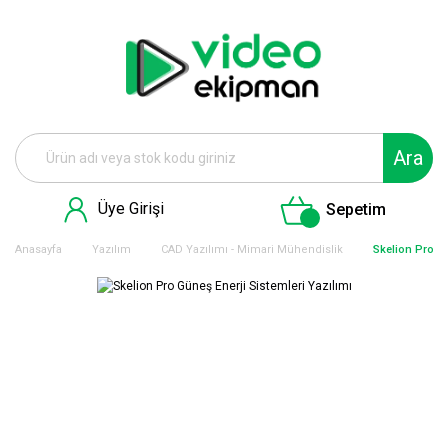
Ara
Üye Girişi
Sepetim
Anasayfa
Yazılım
CAD Yazılımı - Mimari Mühendislik
Skelion Pro Gü