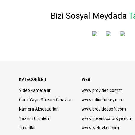
Bizi Sosyal Meydada
T
Zoom H6 Essential 6 Kanallı 32-Bit Float Ses Ka
21.600 TL
27.312 TL
KATEGORİLER
WEB
Video Kameralar
www.provideo.com.tr
Canlı Yayın Stream Cihazları
www.ediusturkey.com
Kamera Aksesuarları
www.provideosoft.com
Yazılım Ürünleri
www.greenboxturkiye.com
Tripodlar
www.webtvkur.com