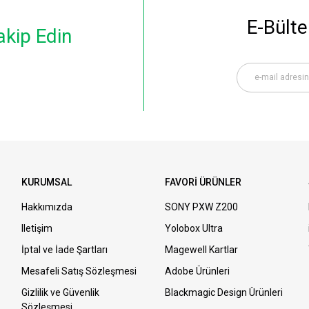
E-Bülte
akip Edin
yıt Cihazı
KURUMSAL
FAVORİ ÜRÜNLER
Hakkımızda
SONY PXW Z200
Iletişim
Yolobox Ultra
İptal ve İade Şartları
Magewell Kartlar
Mesafeli Satış Sözleşmesi
Adobe Ürünleri
Gizlilik ve Güvenlik
Blackmagic Design Ürünleri
Sözleşmesi