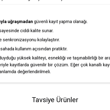
rıyla uğraşmadan
güvenli kayıt yapma olanağı.
ayesinde ciddi kalite sunar.
 senkronizasyonu kolaylaştırır.
ahada kullanım açısından pratiktir.
duyduğu yüksek kaliteyi, esnekliği ve taşınabilirliği bir
riyle kayıtlarda güvenilir bir çözüm. Eğer çok kanallı ka
 anlamda değerlendirilmeli.
nularda yetersiz gördüğünüz noktaları öneri formunu kullanarak tarafımıza ileteb
Tavsiye Ürünler
Bu ürüne ilk yorumu siz yapın!