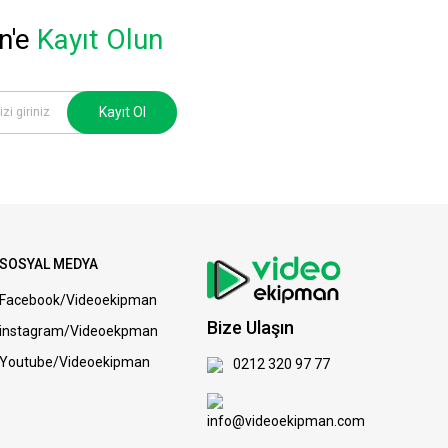
n'e
Kayıt Olun
Kayıt Ol
SOSYAL MEDYA
Facebook/Videoekipman
Bize Ulaşın
instagram/Videoekpman
Youtube/Videoekipman
0212 320 97 77
info@videoekipman.com