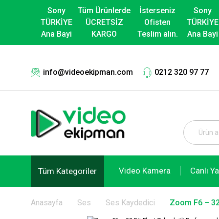
Sony
Tüm Ürünlerde
İsterseniz
Sony
TÜRKİYE
ÜCRETSİZ
Ofisten
TÜRKİYE
Ana Bayi
KARGO
Teslim alın.
Ana Bayi
info@videoekipman.com
0212 320 97 77
Video Kamera
Canlı Y
Tüm Kategoriler
Anasayfa
Ses
Ses Kaydedici
Zoom F6 – 32-