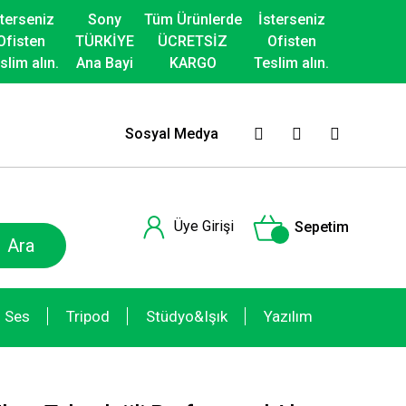
sterseniz
Sony
Tüm Ürünlerde
İsterseniz
Ofisten
TÜRKİYE
ÜCRETSİZ
Ofisten
slim alın.
Ana Bayi
KARGO
Teslim alın.
Sosyal Medya
Üye Girişi
Sepetim
Ara
Ses
Tripod
Stüdyo&Işık
Yazılım