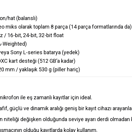
on/hat (balanslı)
reo miks olarak toplam 8 parça (14 parça formatlarında da
/ 16-bit, 24-bit, 32-bit float
(A-Weighted)
 veya Sony L-series batarya (yedek)
C kart desteği (512 GB’a kadar)
0 mm / yaklaşık 530 g (piller hariç)
ikrofon ile eş zamanlı kayıtlar için ideal.
fif, güçlü ve dinamik aralığı geniş bir kayıt cihazı arayanlar
ın niteliği değişken olduğunda seviye ayarı derdi olmadan
uşmacının olduğu kayıtlarda kolay kullanım.