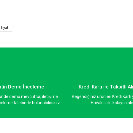
Yorum Yaz
fiyat
Gönder
rün Demo İnceleme
Kredi Kartı ile Taksitli Al
ünde demo mevcuttur, iletişime
Beğendiğiniz ürünleri Kredi Kart
eleme talebinde bulunabilirsiniz.
Havalesi ile kolayca alı