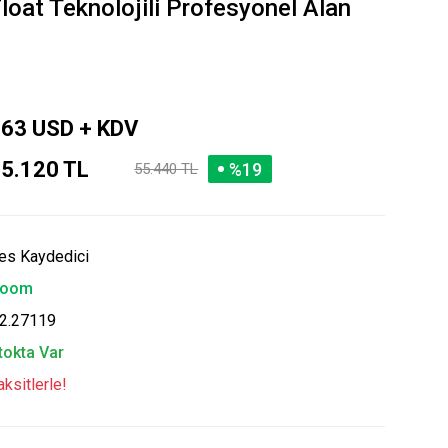
oat Teknolojili Profesyonel Alan
63 USD + KDV
5.120 TL
%19
55.440 TL
es Kaydedici
oom
2.27119
tokta Var
ksitlerle!