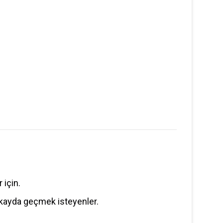
)
 için.
 kayda geçmek isteyenler.