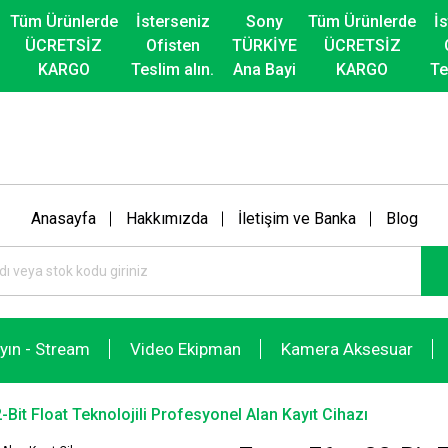
Tüm Ürünlerde
İsterseniz
Sony
Tüm Ürünlerde
İ
ÜCRETSİZ
Ofisten
TÜRKİYE
ÜCRETSİZ
KARGO
Teslim alın.
Ana Bayi
KARGO
Te
Anasayfa
Hakkımızda
İletişim ve Banka
Blog
ayın - Stream
Video Ekipman
Kamera Aksesuar
Bit Float Teknolojili Profesyonel Alan Kayıt Cihazı