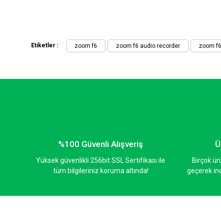
Ürün açıklamasında eksik bilgiler bulunuyor.
Ürün bilgilerinde hatalar bulunuyor.
Ürün fiyatı diğer sitelerden daha pahalı.
Etiketler :
zoom f6
zoom f6 audio recorder
zoom f6 
Bu ürüne benzer farklı alternatifler olmalı.
%100 Güvenli Alışveriş
Ü
Yüksek güvenlikli 256bit SSL Sertifikası ile
Birçok ür
tüm bilgileriniz koruma altında!
geçerek inc
%21