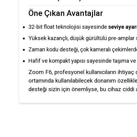
Öne Çıkan Avantajlar
32-bit float teknolojisi sayesinde
seviye aya
Yüksek kazançlı, düşük gürültülü pre-amplar s
Zaman kodu desteği, çok kameralı çekimlerde
Hafif ve kompakt yapısı sayesinde taşıma ve s
Zoom F6, profesyonel kullanıcıların ihtiyaç 
ortamında kullanılabilecek donanım özellikle
desteği sizin için önemliyse, bu cihaz ciddi
Bu ürünün fiyat bilgisi, resim, ürün açıklamalarında ve diğer ko
Görüş ve önerileriniz için teşekkür ederiz.
Ürün resmi kalitesiz, bozuk veya görüntülenemiyor.