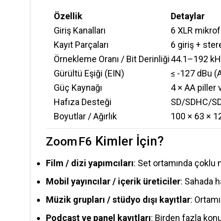
Özellik
Detaylar
Giriş Kanalları
6 XLR mikrof
Kayıt Parçaları
6 giriş + ste
Örnekleme Oranı / Bit Derinliği
44.1–192 kHz 
Gürültü Eşiği (EIN)
≤ -127 dBu 
Güç Kaynağı
4 × AA piller
Hafıza Desteği
SD/SDHC/SDX
Boyutlar / Ağırlık
100 × 63 × 12
Kimler İçin?
Zoom F6
Film / dizi yapımcıları
: Set ortamında çoklu m
Mobil yayıncılar / içerik üreticiler
: Sahada ha
Müzik grupları / stüdyo dışı kayıtlar
: Ortam
Podcast ve panel kayıtları
: Birden fazla kon