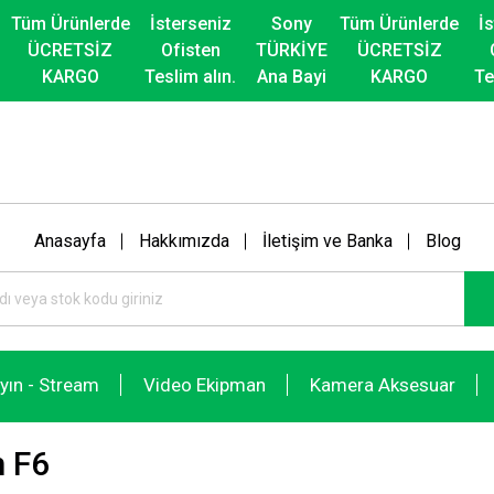
Tüm Ürünlerde
İsterseniz
Sony
Tüm Ürünlerde
İ
ÜCRETSİZ
Ofisten
TÜRKİYE
ÜCRETSİZ
KARGO
Teslim alın.
Ana Bayi
KARGO
Te
Anasayfa
Hakkımızda
İletişim ve Banka
Blog
ayın - Stream
Video Ekipman
Kamera Aksesuar
 F6