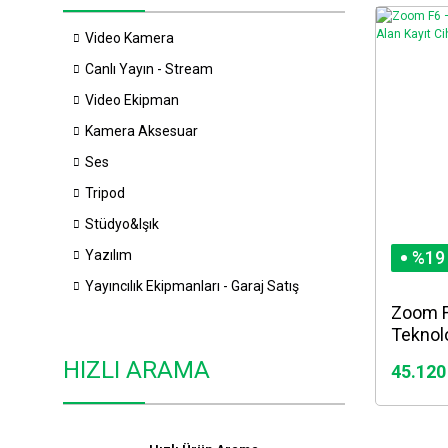
Video Kamera
Canlı Yayın - Stream
Video Ekipman
Kamera Aksesuar
Ses
Tripod
Stüdyo&Işık
Yazılım
%19
Yayıncılık Ekipmanları - Garaj Satış
Zoom F6
Teknolo
Kayıt C
HIZLI ARAMA
45.120