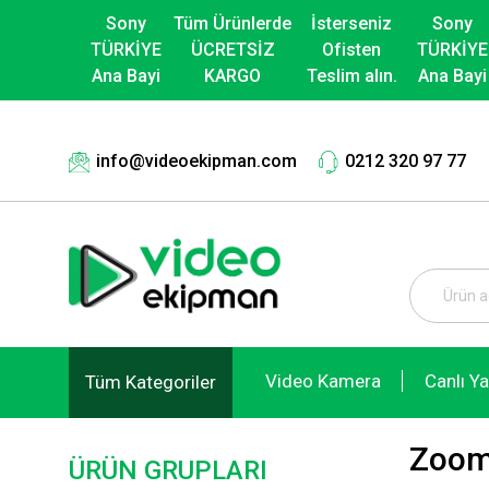
Sony
Tüm Ürünlerde
İsterseniz
Sony
TÜRKİYE
ÜCRETSİZ
Ofisten
TÜRKİYE
Ana Bayi
KARGO
Teslim alın.
Ana Bayi
info@videoekipman.com
0212 320 97 77
Video Kamera
Canlı Y
Tüm Kategoriler
Zoom
ÜRÜN GRUPLARI