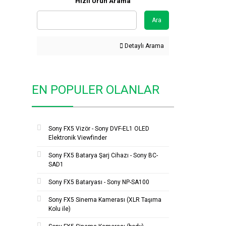
Hızlı Ürün Arama
Ara
Detaylı Arama
EN POPULER OLANLAR
Sony FX5 Vizör - Sony DVF-EL1 OLED
Elektronik Viewfinder
Sony FX5 Batarya Şarj Cihazı - Sony BC-
SAD1
Sony FX5 Bataryası - Sony NP-SA100
Sony FX5 Sinema Kamerası (XLR Taşıma
Kolu ile)