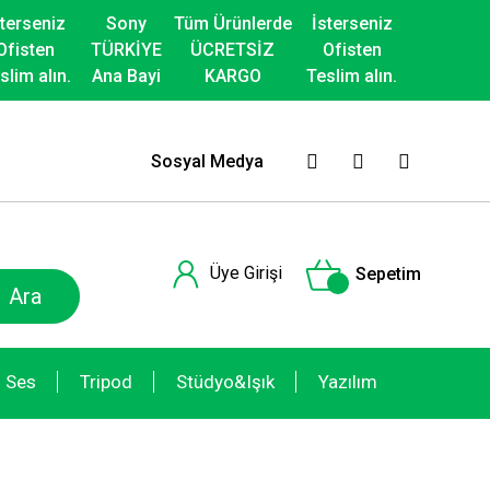
sterseniz
Sony
Tüm Ürünlerde
İsterseniz
Ofisten
TÜRKİYE
ÜCRETSİZ
Ofisten
slim alın.
Ana Bayi
KARGO
Teslim alın.
Sosyal Medya
Üye Girişi
Sepetim
Ara
Ses
Tripod
Stüdyo&Işık
Yazılım