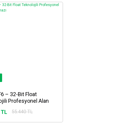
 – 32-Bit Float
jili Profesyonel Alan
ihazı
 TL
55.440 TL