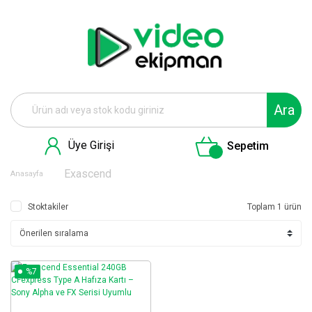
Ara
Üye Girişi
Sepetim
Exascend
Anasayfa
Stoktakiler
Toplam 1 ürün
%7