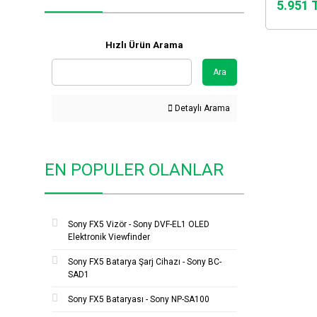
5.951 
Hızlı Ürün Arama
Ara
Detaylı Arama
EN POPULER OLANLAR
Sony FX5 Vizör - Sony DVF-EL1 OLED
Elektronik Viewfinder
Sony FX5 Batarya Şarj Cihazı - Sony BC-
SAD1
Sony FX5 Bataryası - Sony NP-SA100