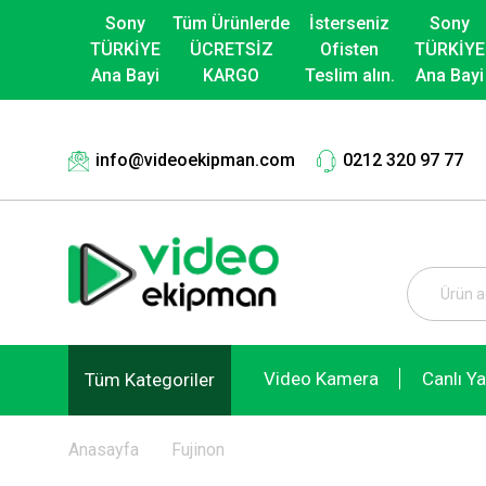
Sony
Tüm Ürünlerde
İsterseniz
Sony
TÜRKİYE
ÜCRETSİZ
Ofisten
TÜRKİYE
Ana Bayi
KARGO
Teslim alın.
Ana Bayi
info@videoekipman.com
0212 320 97 77
Video Kamera
Canlı Y
Tüm Kategoriler
Anasayfa
Fujinon