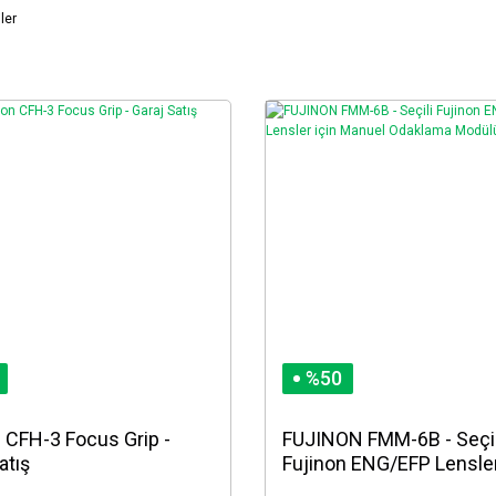
ler
%50
 CFH-3 Focus Grip -
FUJINON FMM-6B - Seçil
atış
Fujinon ENG/EFP Lensler
Manuel Odaklama Modül