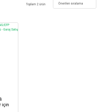
Toplam 2 ürün
i
 için
ü -