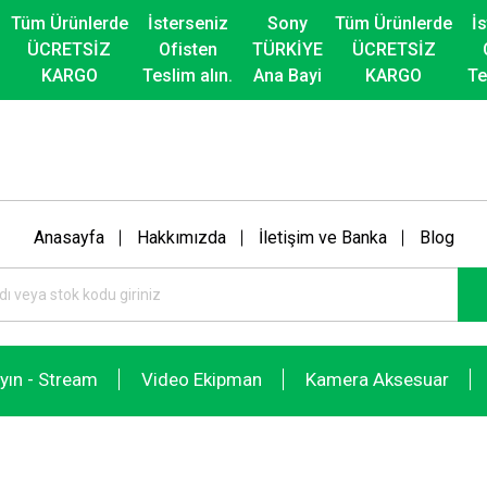
Tüm Ürünlerde
İsterseniz
Sony
Tüm Ürünlerde
İ
ÜCRETSİZ
Ofisten
TÜRKİYE
ÜCRETSİZ
KARGO
Teslim alın.
Ana Bayi
KARGO
Te
Anasayfa
Hakkımızda
İletişim ve Banka
Blog
ayın - Stream
Video Ekipman
Kamera Aksesuar