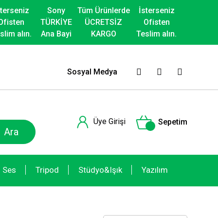
sterseniz
Sony
Tüm Ürünlerde
İsterseniz
Ofisten
TÜRKİYE
ÜCRETSİZ
Ofisten
slim alın.
Ana Bayi
KARGO
Teslim alın.
Sosyal Medya
Üye Girişi
Sepetim
Ara
Ses
Tripod
Stüdyo&Işık
Yazılım