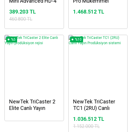
Mini Advanced HD-4
Pro Mükemmel
HDMI - Garaj Satış
Prodüksiyon Sistemi
389.203 TL
1.468.512 TL
Uygun Fiyat
460.800 TL
%5
%10
NewTek TriCaster 2
NewTek TriCaster
Elite Canlı Yayın
TC1 (2RU) Canlı
prodüksiyon rejisi
Yayın Prodüksiyon
1.036.512 TL
sistemi
1.152.000 TL