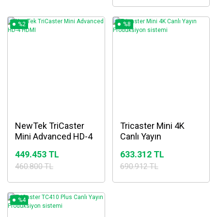
%2
%8
NewTek TriCaster
Tricaster Mini 4K
Mini Advanced HD-4
Canlı Yayın
HDMI
Prodüksiyon sistemi
449.453 TL
633.312 TL
460.800 TL
690.912 TL
%4