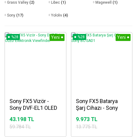
Grass Valley
(2)
Libec
(1)
Magewell
(1)
Sony
(17)
Yololiv
(4)
%28
Yeni
%28
Yeni
Sony FX5 Vizör -
Sony FX5 Batarya
Sony DVF-EL1 OLED
Şarj Cihazı - Sony
Elektronik Viewfinder
BC-SAD1
43.198 TL
9.973 TL
59.784 TL
13.775 TL