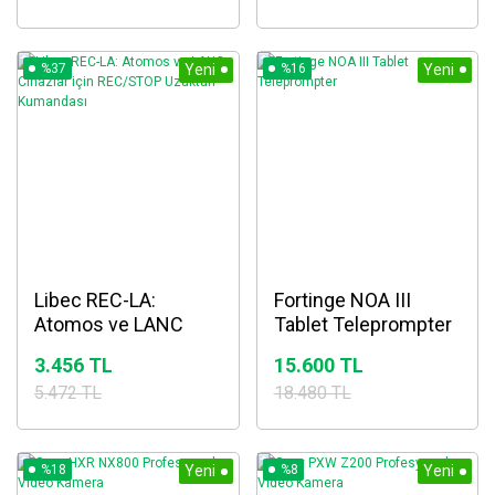
%37
Yeni
%16
Yeni
Libec REC-LA:
Fortinge NOA III
Atomos ve LANC
Tablet Teleprompter
Cihazlar için
3.456 TL
15.600 TL
REC/STOP Uzaktan
5.472 TL
18.480 TL
Kumandası
%18
Yeni
%8
Yeni