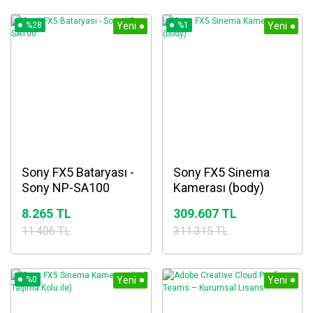
%28
Yeni
%1
Yeni
Sony FX5 Bataryası -
Sony FX5 Sinema
Sony NP-SA100
Kamerası (body)
8.265 TL
309.607 TL
11.406 TL
311.315 TL
%0
Yeni
Yeni