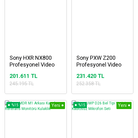
Sony HXR NX800
Sony PXW Z200
Profesyonel Video
Profesyonel Video
Kamera
Kamera
201.611 TL
231.420 TL
245.195 TL
252.358 TL
%15
Yeni
%15
Yeni