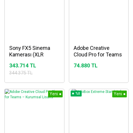
Sony FX5 Sinema
Adobe Creative
Kamerası (XLR
Cloud Pro for Teams
Taşıma Kolu ile)
– Kurumsal Lisans
343.714 TL
74.880 TL
344.375 TL
Yeni
%8
Yeni