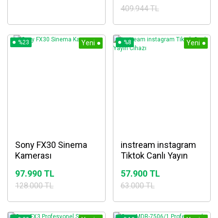
409.944 TL
%23
Yeni
%8
Yeni
Sony FX30 Sinema
instream instagram
Kamerası
Tiktok Canlı Yayın
Cihazı
97.990 TL
57.900 TL
128.000 TL
63.000 TL