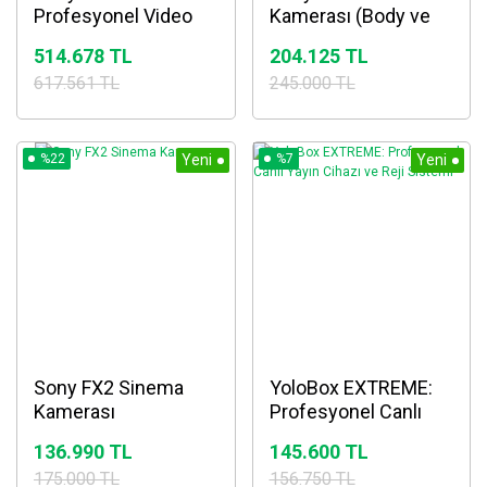
Profesyonel Video
Kamerası (Body ve
Kamera
XLR)
514.678 TL
204.125 TL
617.561 TL
245.000 TL
%22
Yeni
%7
Yeni
Sony FX2 Sinema
YoloBox EXTREME:
Kamerası
Profesyonel Canlı
Yayın Cihazı ve Reji
136.990 TL
145.600 TL
Sistemi
175.000 TL
156.750 TL