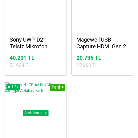
Sony UWP-D21
Magewell USB
Telsiz Mikrofon
Capture HDMI Gen 2
40.201 TL
20.736 TL
51.904 TL
27.360 TL
%24
Yeni
Stok Sorunuz