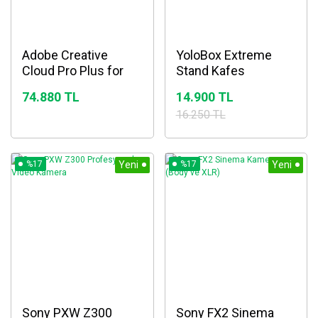
Adobe Creative
YoloBox Extreme
Cloud Pro Plus for
Stand Kafes
Teams – Kurumsal
74.880 TL
14.900 TL
Lisans
16.250 TL
%17
Yeni
%17
Yeni
Sony PXW Z300
Sony FX2 Sinema