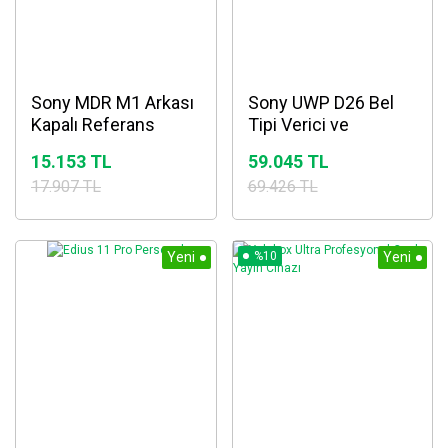
Sony MDR M1 Arkası
Sony UWP D26 Bel
Kapalı Referans
Tipi Verici ve
Monitörü Kulaklık
Kablosuz Mikrofon
15.153 TL
59.045 TL
Seti
17.907 TL
69.426 TL
Yeni
%10
Yeni