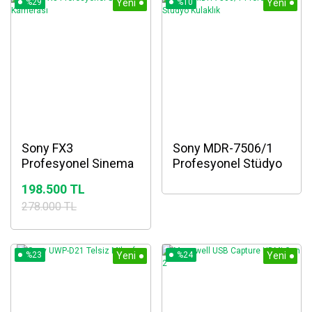
%29
Yeni
%10
Yeni
Sony FX3
Sony MDR-7506/1
Profesyonel Sinema
Profesyonel Stüdyo
Kamerası
Kulaklık
198.500 TL
278.000 TL
%23
Yeni
%24
Yeni