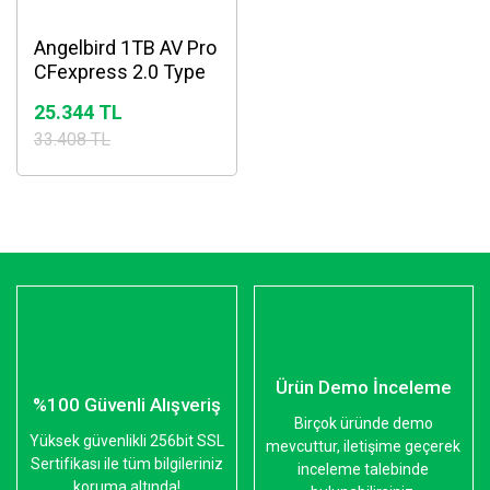
Angelbird 1TB AV Pro
CFexpress 2.0 Type
A Hafıza Kartı
25.344 TL
33.408 TL
Ürün Demo İnceleme
%100 Güvenli Alışveriş
Birçok üründe demo
Yüksek güvenlikli 256bit SSL
mevcuttur, iletişime geçerek
Sertifikası ile tüm bilgileriniz
inceleme talebinde
koruma altında!